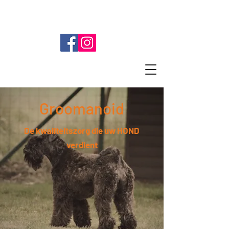
info@groomanoid.be
0496 66 15 74
Keizershoek
274 2550
Kontich
Groomanoid
De kwaliteitszorg die uw HOND
verdient