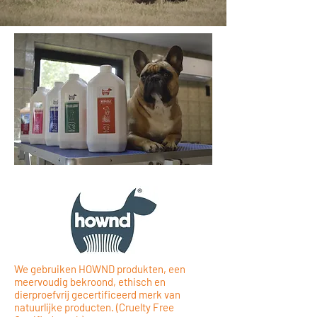
We gebruiken HOWND produkten, een
meervoudig bekroond, ethisch en
dierproefvrij gecertificeerd merk van
natuurlijke producten. (Cruelty Free