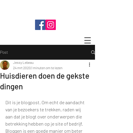
info@groomanoid.be
0496 66 15 74
Keizershoek
274 2550
Kontich
Post
Jessy Lebeau
24 mrt 2020
1 minuten om te lezen
Huisdieren doen de gekste
dingen
Dit is je blogpost. Om echt de aandacht 
van je bezoekers te trekken, raden wij 
aan dat je blogt over onderwerpen die 
betrekking hebben op je site of bedrijf. 
Bloggen is een goede manier om beter 