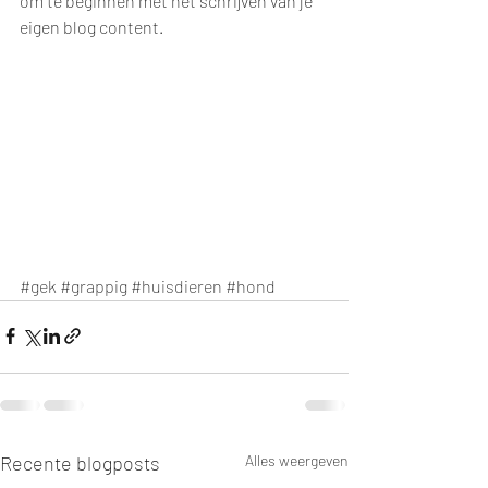
om te beginnen met het schrijven van je 
eigen blog content.
#gek
#grappig
#huisdieren
#hond
Recente blogposts
Alles weergeven